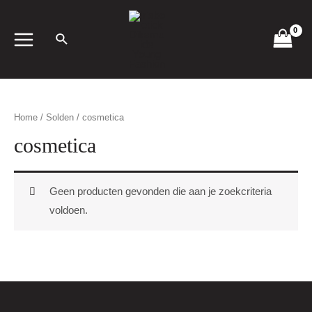
Spring
naar
de
MAIN
inhoud
MENU
Home
/
Solden
/ cosmetica
cosmetica
Geen producten gevonden die aan je zoekcriteria
voldoen.