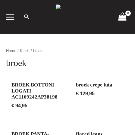
Spring
naar
de
MAIN
inhoud
MENU
Home
/
Kledij
/ broek
broek
BROEK BOTTONI
broek crepe luta
LOGATI
€
129,95
AC1169242AP38198
€
94,95
BROEK PANTA-
flared jeans