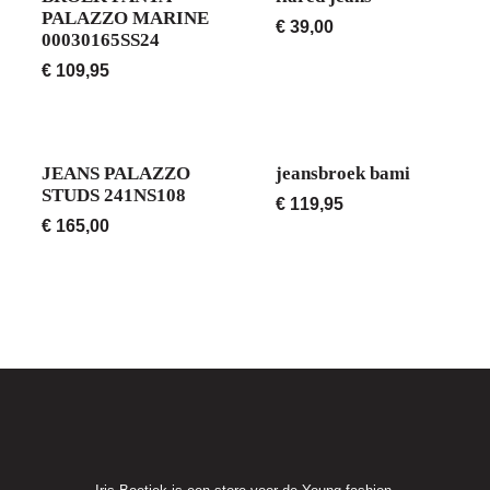
PALAZZO MARINE
€
39,00
00030165SS24
€
109,95
JEANS PALAZZO
jeansbroek bami
STUDS 241NS108
€
119,95
€
165,00